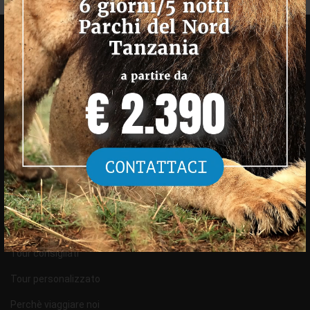
About us
Lasciavamo l'Africa e, un po’ come Hemingway, non vedevamo
l'ora di ritornare.
RICHIEDI PREVENTIVO
Tour Tanzania
Tour consigliati
Tour personalizzato
Perchè viaggiare noi