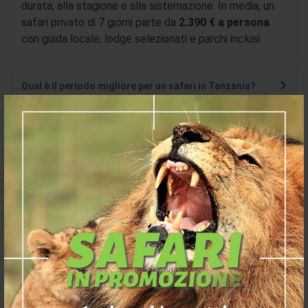
durata, alla stagione e alla sistemazione. In media, un
safari privato di 7 giorni parte da
2.390 € a persona
con guida locale, lodge selezionati e parchi inclusi.
Qual è il periodo migliore per un safari in Tanzania?
Cosa include un pacchetto safari Tanzania?
Posso fare un safari Tanzania con estensione mare a
Zanzibar?
È possibile prenotare un safari privato in Tanzania?