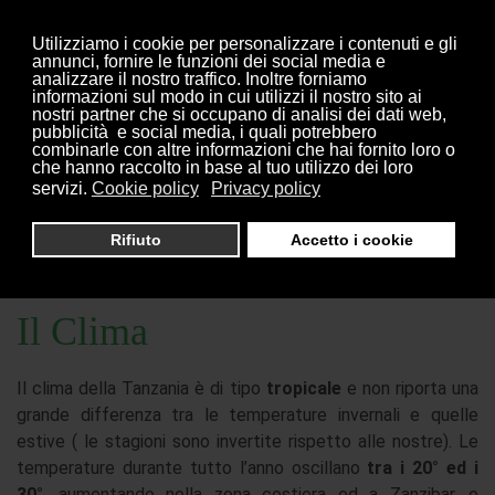
×
info@sognoafricanosafaris.com
Utilizziamo i cookie per personalizzare i contenuti e gli
annunci, fornire le funzioni dei social media e
analizzare il nostro traffico. Inoltre forniamo
informazioni sul modo in cui utilizzi il nostro sito ai
nostri partner che si occupano di analisi dei dati web,
pubblicità e social media, i quali potrebbero
combinarle con altre informazioni che hai fornito loro o
che hanno raccolto in base al tuo utilizzo dei loro
servizi.
Cookie policy
Privacy policy
Rifiuto
Accetto i cookie
Il Clima
Il clima della Tanzania è di tipo
tropicale
e non riporta una
grande differenza tra le temperature invernali e quelle
estive ( le stagioni sono invertite rispetto alle nostre). Le
temperature durante tutto l’anno oscillano
tra i 20° ed i
30°
, aumentando nella zona costiera ed a Zanzibar, e