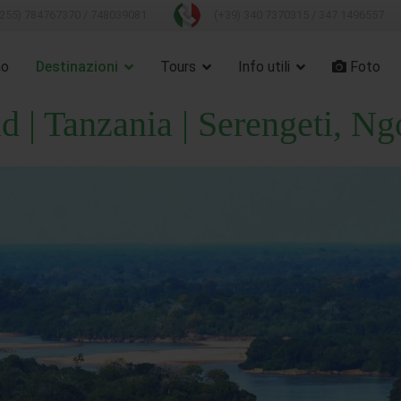
255)
784767370
/
748039081
(+39)
340 7370315
/
347 1496557
mo
Destinazioni
Tours
Info utili
Foto
d | Tanzania | Serengeti, N