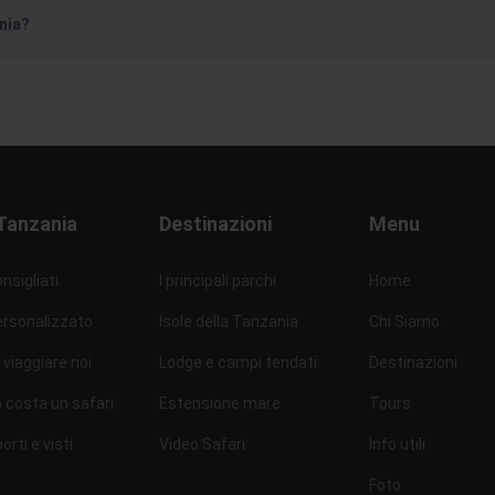
ania?
Tanzania
Destinazioni
Menu
nsigliati
I principali parchi
Home
ersonalizzato
Isole della Tanzania
Chi Siamo
viaggiare noi
Lodge e campi tendati
Destinazioni
 costa un safari
Estensione mare
Tours
rti e visti
Video Safari
Info utili
Foto