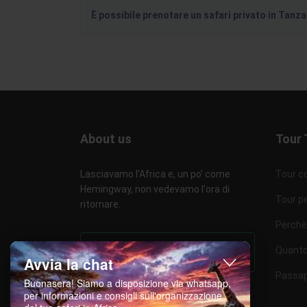
È possibile prenotare un safari privato in Tanz
About us
Tour 
Lasciavamo l'Africa e, un po’ come
Tour co
Hemingway, non vedevamo l'ora di
Tour p
ritornare.
Perchè 
Quanto
RICHIEDI PREVENTIVO
Avvia la chat
Passapo
Buonasera! Siamo a disposizione via whatsapp,
per informazioni e consigli sull'organizzazione