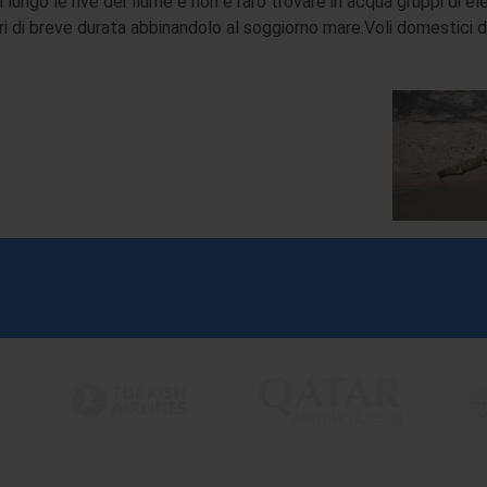
ungo le rive dei fiume e non è raro trovare in acqua gruppi di elef
ri di breve durata abbinandolo al soggiorno mare.Voli domestici 