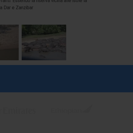
anti. Essendo la riserva vicina alle isole la
da Dar e Zanzibar