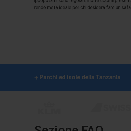
ippopotami sono regolari, molte uccelli presenti l
rende meta ideale per chi desidera fare un safa
Parchi ed isole della Tanzania
Sezione FAQ